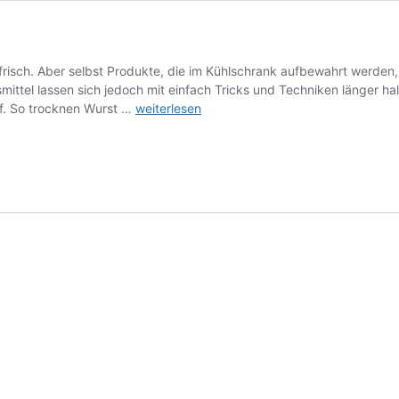
isch. Aber selbst Produkte, die im Kühlschrank aufbewahrt werden,
smittel lassen sich jedoch mit einfach Tricks und Techniken länger ha
So
ff. So trocknen Wurst …
weiterlesen
bleiben
Lebensmittel
länger
frisch!