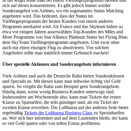
In der Regel sollte man bei einem Vielfliegerprogramm bleiben und
sich auf dieses konzentrieren. Es gibt jedoch immer wieder
Sonderangebot von Airlines, wo ein sogenanntes Status Matching
angeboten wird. Das bedeutet, dass der Status im
Vielfliegerprogramm der besten Kunden von einem anderen
Programm anerkannt wird. Air France und das Skyteam haben so
etwa vor einigen Jahren auserwählten Top-Kunden des Miles and
More Programms von Star Alliance Platinum Status bei Flying Blue,
dem SkyTeam Vielfliegerprogramm angeboten. Und zwar ohne
auch nur einen einzigen Flug zu absolvieren. Von solchen
Angeboten sollte man natürlich immer Gebrauch machen!
Über spezielle Aktionen und Sonderangebote informieren
Viele Airlines und auch die Deutsche Bahn bieten Sonderaktionen
und Specials an. Mit diesen kann man teilweise richtig viel Geld
sparen. So vergibt die Bahn zum Beispiel gern Sonderangebote.
Häufig dann, wenn wenig Business-Kunden unterwegs sind.
Insbesondere am Wochenende also, kann man Tickets der ersten
Klasse zu Spartarifen, die teils günstiger sind, als ein Ticket der
zweiten Klasse erwerben. Die Lufthansa auf der anderen Seite bietet
regelmäßig
Tickets der Lufthansa Business Class
zu Spezialtarifen
an. Wer sich hier informiert und auf dem Laufenden bleibt, der kann
so viel Geld sparen oder von tollen Extras profitieren.