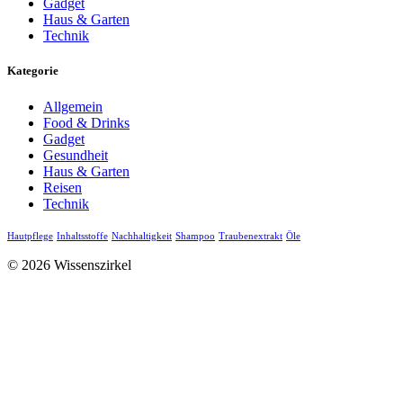
Gadget
Haus & Garten
Technik
Kategorie
Allgemein
Food & Drinks
Gadget
Gesundheit
Haus & Garten
Reisen
Technik
Hautpflege
Inhaltsstoffe
Nachhaltigkeit
Shampoo
Traubenextrakt
Öle
© 2026 Wissenszirkel