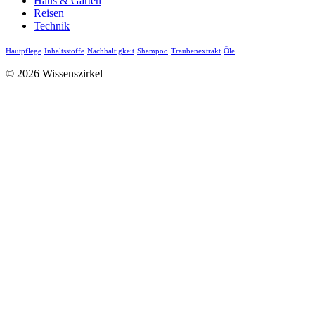
Haus & Garten
Reisen
Technik
Hautpflege
Inhaltsstoffe
Nachhaltigkeit
Shampoo
Traubenextrakt
Öle
© 2026 Wissenszirkel