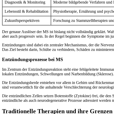
Diagnostik & Monitoring
Moderne bildgebende Verfahren und 
Lebensstil & Rehabilitation
Physiotherapie, Ernährung und psych
Zukunftsperspektiven
Forschung zu Stammzelltherapien und p
Der genaue Auslöser der MS ist bislang nicht vollständig geklärt. W
aber auch progressiv sein. In der Regel beginnen die Symptome im j
Entzündungen sind dabei ein zentraler Mechanismus, der die Nervenzel
Das Ziel besteht darin, Schübe zu verhindern, Schäden zu minimieren
Entzündungsprozesse bei MS
Im Zentrum der Entzündungsreaktion steht eine fehlgeleitete Immuna
lokalen Entzündungen, Schwellungen und Narbenbildung (Sklerose). D
Die Entzündungsherde entstehen vor allem in Gehirn und Rückenmar
sind verantwortlich für die anhaltende Verschlechterung der neurolog
Die entzündlichen Zellen setzen Botenstoffe (Zytokine) frei, die d
entzündliche als auch neurodegenerative Prozesse adressiert werden 
Traditionelle Therapien und ihre Grenzen