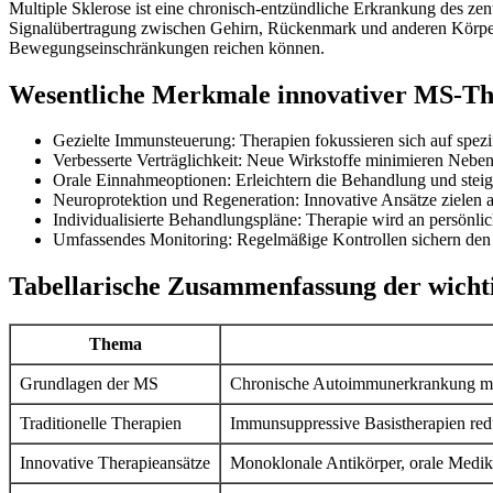
Multiple Sklerose ist eine chronisch-entzündliche Erkrankung des ze
Signalübertragung zwischen Gehirn, Rückenmark und anderen Körperber
Bewegungseinschränkungen reichen können.
Wesentliche Merkmale innovativer MS-Th
Gezielte Immunsteuerung: Therapien fokussieren sich auf spez
Verbesserte Verträglichkeit: Neue Wirkstoffe minimieren Neb
Orale Einnahmeoptionen: Erleichtern die Behandlung und steiger
Neuroprotektion und Regeneration: Innovative Ansätze zielen 
Individualisierte Behandlungspläne: Therapie wird an persönli
Umfassendes Monitoring: Regelmäßige Kontrollen sichern den 
Tabellarische Zusammenfassung der wichti
Thema
Grundlagen der MS
Chronische Autoimmunerkrankung mit
Traditionelle Therapien
Immunsuppressive Basistherapien red
Innovative Therapieansätze
Monoklonale Antikörper, orale Medika