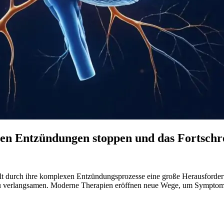
ien Entzündungen stoppen und das Fortschr
llt durch ihre komplexen Entzündungsprozesse eine große Herausforderu
u verlangsamen. Moderne Therapien eröffnen neue Wege, um Symptome z