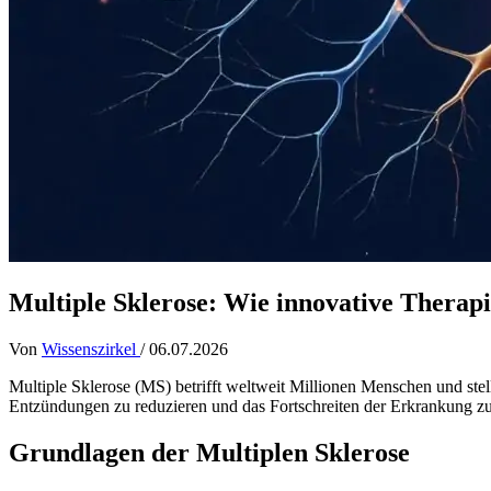
Multiple Sklerose: Wie innovative Therap
Von
Wissenszirkel
/
06.07.2026
Multiple Sklerose (MS) betrifft weltweit Millionen Menschen und ste
Entzündungen zu reduzieren und das Fortschreiten der Erkrankung z
Grundlagen der Multiplen Sklerose