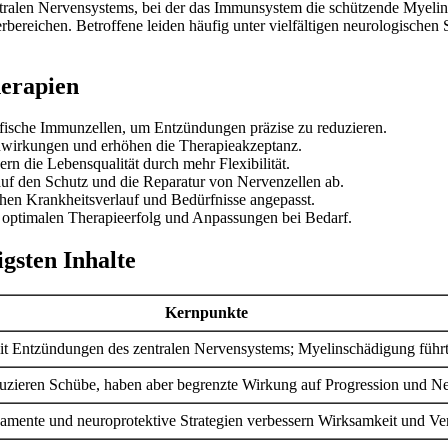
ntralen Nervensystems, bei der das Immunsystem die schützende Myelin
eichen. Betroffene leiden häufig unter vielfältigen neurologischen S
erapien
ifische Immunzellen, um Entzündungen präzise zu reduzieren.
enwirkungen und erhöhen die Therapieakzeptanz.
n die Lebensqualität durch mehr Flexibilität.
auf den Schutz und die Reparatur von Nervenzellen ab.
chen Krankheitsverlauf und Bedürfnisse angepasst.
optimalen Therapieerfolg und Anpassungen bei Bedarf.
gsten Inhalte
Kernpunkte
 Entzündungen des zentralen Nervensystems; Myelinschädigung führ
uzieren Schübe, haben aber begrenzte Wirkung auf Progression und 
mente und neuroprotektive Strategien verbessern Wirksamkeit und Vert