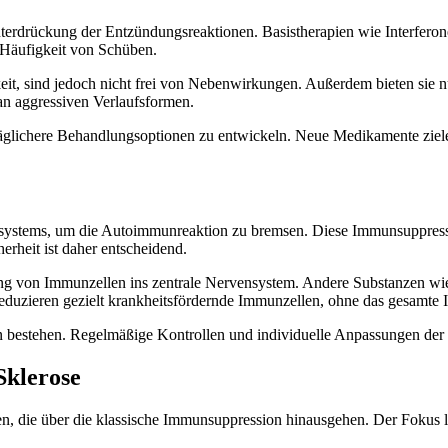
terdrückung der Entzündungsreaktionen. Basistherapien wie Interferon
Häufigkeit von Schüben.
eit, sind jedoch nicht frei von Nebenwirkungen. Außerdem bieten sie n
 an aggressiven Verlaufsformen.
rträglichere Behandlungsoptionen zu entwickeln. Neue Medikamente zi
nsystems, um die Autoimmunreaktion zu bremsen. Diese Immunsuppress
rheit ist daher entscheidend.
 von Immunzellen ins zentrale Nervensystem. Andere Substanzen wi
 reduzieren gezielt krankheitsfördernde Immunzellen, ohne das gesamt
estehen. Regelmäßige Kontrollen und individuelle Anpassungen der Th
Sklerose
en, die über die klassische Immunsuppression hinausgehen. Der Fokus l