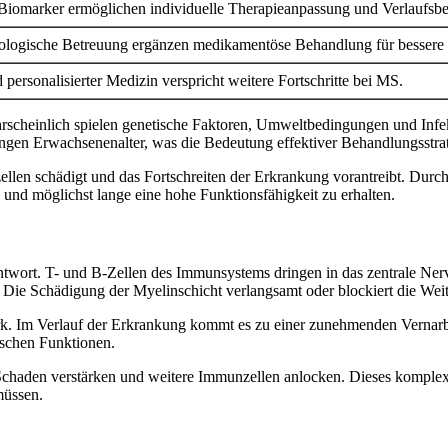
Biomarker ermöglichen individuelle Therapieanpassung und Verlaufsb
ologische Betreuung ergänzen medikamentöse Behandlung für bessere 
ersonalisierter Medizin verspricht weitere Fortschritte bei MS.
ahrscheinlich spielen genetische Faktoren, Umweltbedingungen und Infe
ungen Erwachsenenalter, was die Bedeutung effektiver Behandlungsstrat
len schädigt und das Fortschreiten der Erkrankung vorantreibt. Durch ko
 und möglichst lange eine hohe Funktionsfähigkeit zu erhalten.
ntwort. T- und B-Zellen des Immunsystems dringen in das zentrale Ner
ie Schädigung der Myelinschicht verlangsamt oder blockiert die Weiter
k. Im Verlauf der Erkrankung kommt es zu einer zunehmenden Vernarb
ischen Funktionen.
en Schaden verstärken und weitere Immunzellen anlocken. Dieses komp
müssen.