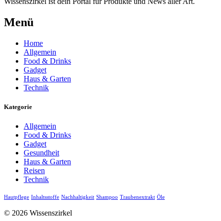
Wissenszirkel ist dein Portal für Produkte und News aller Art.
Menü
Home
Allgemein
Food & Drinks
Gadget
Haus & Garten
Technik
Kategorie
Allgemein
Food & Drinks
Gadget
Gesundheit
Haus & Garten
Reisen
Technik
Hautpflege
Inhaltsstoffe
Nachhaltigkeit
Shampoo
Traubenextrakt
Öle
© 2026 Wissenszirkel