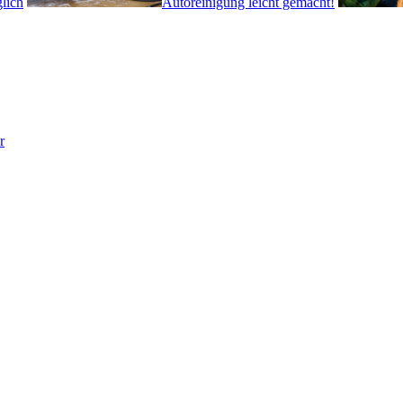
lich
Autoreinigung leicht gemacht!
r