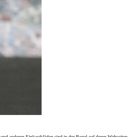
nd anderen Einkaufsläden sind in der Regel auf deren Webseiten