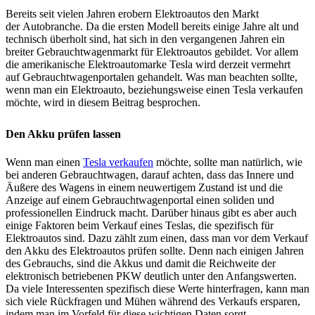
Bereits seit vielen Jahren erobern Elektroautos den Markt
der
Autobranche
. Da die ersten Modell bereits einige Jahre alt und
technisch überholt sind, hat sich in den vergangenen Jahren ein
breiter
Gebrauchtwagenmarkt
für Elektroautos gebildet. Vor allem
die amerikanische
Elektroautomarke
Tesla
wird derzeit vermehrt
auf
Gebrauchtwagenportalen
gehandelt. Was man beachten sollte,
wenn man ein Elektroauto, beziehungsweise einen
Tesla
verkaufen
möchte, wird in diesem Beitrag besprochen.
Den Akku prüfen lassen
Wenn man einen
Tesla verkaufen
möchte, sollte man natürlich, wie
bei anderen Gebrauchtwagen, darauf achten, dass das Innere und
Äußere des Wagens in einem neuwertigem Zustand ist und die
Anzeige auf einem
Gebrauchtwagenportal
einen soliden und
professionellen Eindruck macht. Darüber hinaus gibt es aber auch
einige Faktoren beim Verkauf eines
Teslas
, die spezifisch für
Elektroautos sind. Dazu zählt zum einen, dass man vor dem Verkauf
den Akku des Elektroautos prüfen sollte. Denn nach einigen Jahren
des Gebrauchs, sind die Akkus und damit die Reichweite der
elektronisch betriebenen PKW deutlich unter den Anfangswerten.
Da viele Interessenten spezifisch diese Werte hinterfragen, kann man
sich viele Rückfragen und Mühen während des Verkaufs ersparen,
indem man im Vorfeld für diese wichtigen Daten sorgt.