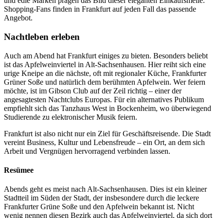
und edle Marken prägen das Bild dieser eleganten Einkaufsmeile.
Shopping-Fans finden in Frankfurt auf jeden Fall das passende
Angebot.
Nachtleben erleben
Auch am Abend hat Frankfurt einiges zu bieten. Besonders beliebt
ist das Apfelweinviertel in Alt-Sachsenhausen. Hier reiht sich eine
urige Kneipe an die nächste, oft mit regionaler Küche, Frankfurter
Grüner Soße und natürlich dem berühmten Apfelwein. Wer feiern
möchte, ist im Gibson Club auf der Zeil richtig – einer der
angesagtesten Nachtclubs Europas. Für ein alternatives Publikum
empfiehlt sich das Tanzhaus West in Bockenheim, wo überwiegend
Studierende zu elektronischer Musik feiern.
Frankfurt ist also nicht nur ein Ziel für Geschäftsreisende. Die Stadt
vereint Business, Kultur und Lebensfreude – ein Ort, an dem sich
Arbeit und Vergnügen hervorragend verbinden lassen.
Resümee
Abends geht es meist nach Alt-Sachsenhausen. Dies ist ein kleiner
Stadtteil im Süden der Stadt, der insbesondere durch die leckere
Frankfurter Grüne Soße und den Apfelwein bekannt ist. Nicht
wenig nennen diesen Bezirk auch das Apfelweinviertel, da sich dort