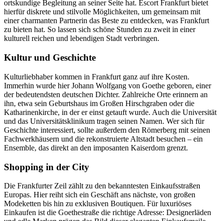
ortskundige Begleitung an seiner Seite hat. Escort Frankfurt bietet
hierfür diskrete und stilvolle Möglichkeiten, um gemeinsam mit
einer charmanten Partnerin das Beste zu entdecken, was Frankfurt
zu bieten hat. So lassen sich schöne Stunden zu zweit in einer
kulturell reichen und lebendigen Stadt verbringen.
Kultur und Geschichte
Kulturliebhaber kommen in Frankfurt ganz auf ihre Kosten.
Immerhin wurde hier Johann Wolfgang von Goethe geboren, einer
der bedeutendsten deutschen Dichter. Zahlreiche Orte erinnern an
ihn, etwa sein Geburtshaus im Großen Hirschgraben oder die
Katharinenkirche, in der er einst getauft wurde. Auch die Universität
und das Universitätsklinikum tragen seinen Namen. Wer sich für
Geschichte interessiert, sollte außerdem den Römerberg mit seinen
Fachwerkhäusern und die rekonstruierte Altstadt besuchen – ein
Ensemble, das direkt an den imposanten Kaiserdom grenzt.
Shopping in der City
Die Frankfurter Zeil zählt zu den bekanntesten Einkaufsstraßen
Europas. Hier reiht sich ein Geschäft ans nächste, von großen
Modeketten bis hin zu exklusiven Boutiquen. Für luxuriöses
Einkaufen ist die Goethestraße die richtige Adresse: Designerläden